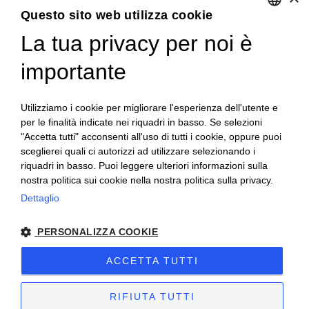
Questo sito web utilizza cookie
La tua privacy per noi è
ENGLISH
ITALIAN
importante
Accedi
Utilizziamo i cookie per migliorare l'esperienza dell'utente e
per le finalità indicate nei riquadri in basso. Se selezioni
"Accetta tutti" acconsenti all'uso di tutti i cookie, oppure puoi
sceglierei quali ci autorizzi ad utilizzare selezionando i
riquadri in basso. Puoi leggere ulteriori informazioni sulla
nostra politica sui cookie nella nostra politica sulla privacy.
Dettaglio
Campagna finanziata ai sensi del reg. UE n. 1308/2013
PERSONALIZZA COOKIE
Campaign financed according to EU regulation no. 1308/2013
ACCETTA TUTTI
Cantine Povero 2025.
Sitemap
–
Terms of Sale
–
Privacy
–
Cookie policy
–
VAT number 00171840051
RIFIUTA TUTTI
Powered by
etinet.it