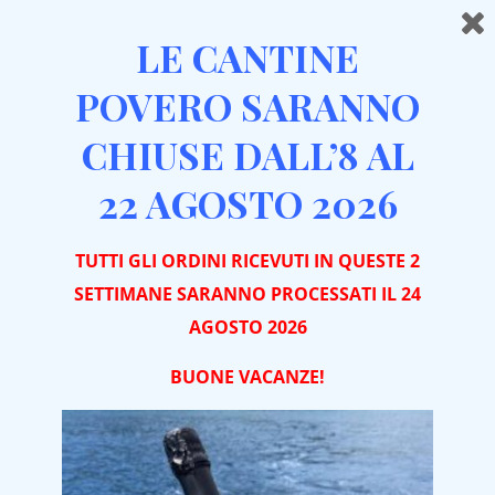
LE CANTINE
POVERO SARANNO
CHIUSE DALL’8 AL
Home
Vini da Dessert
Malvasia
Malvasia Rosè Spumante
22 AGOSTO 2026
TUTTI GLI ORDINI RICEVUTI IN QUESTE 2
SETTIMANE SARANNO PROCESSATI IL 24
AGOSTO 2026
BUONE VACA
NZE!