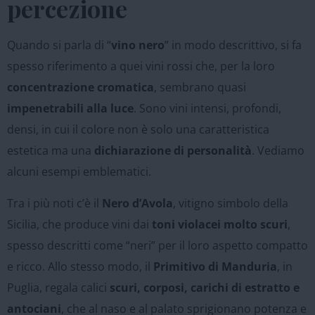
percezione
Quando si parla di “
vino nero
” in modo descrittivo, si fa
spesso riferimento a quei vini rossi che, per la loro
concentrazione cromatica
, sembrano quasi
impenetrabili alla luce
. Sono vini intensi, profondi,
densi, in cui il colore non è solo una caratteristica
estetica ma una
dichiarazione di personalità
. Vediamo
alcuni esempi emblematici.
Tra i più noti c’è il
Nero d’Avola
, vitigno simbolo della
Sicilia, che produce vini dai
toni violacei molto scuri
,
spesso descritti come “neri” per il loro aspetto compatto
e ricco. Allo stesso modo, il
Primitivo di Manduria
, in
Puglia, regala calici
scuri, corposi, carichi di estratto e
antociani
, che al naso e al palato sprigionano potenza e