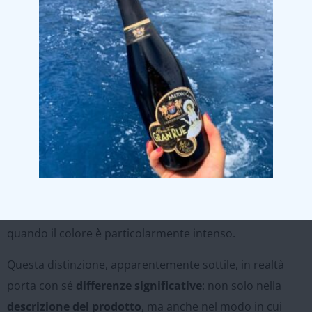
corretto di chiamarlo?
Vino rosso o vino nero?
È una domanda che può
sembrare banale, ma in realtà nasconde un interessante
intreccio di
linguaggio, cultura e tradizione
. Se sei un
amante del vino o anche solo un curioso del buon bere,
ti sarà sicuramente capitato di sentire entrambe le
espressioni. Alcuni parlano di
vino rosso
, come
suggerisce la terminologia più comune e ufficiale,
mentre altri — magari in contesti più colloquiali o
regionali — si riferiscono al
vino nero
, soprattutto
quando il colore è particolarmente intenso.
Questa distinzione, apparentemente sottile, in realtà
porta con sé
differenze significative
: non solo nella
descrizione del prodotto
, ma anche nel modo in cui