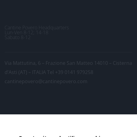
Cantine Povero Headquarters
Lun-Ven 8-12; 14-18
Sabato 8-12
Via Mattutina, 6 – Frazione San Matteo 14010 – Cisterna
d’Asti (AT) – ITALIA
Tel +39 0141 979258
cantinepovero@cantinepovero.com