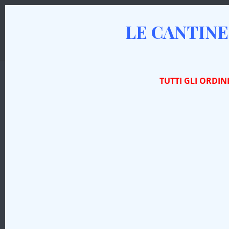
LE CANTINE
AZIENDA
I VINI
PRODOTTI TIPICI
TUTTI GLI ORDIN