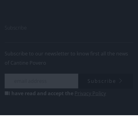
Subscribe
Subscribe to our newsletter to know first all the news
of Cantine Povero
Subscribe
I have read and accept the
Privacy Policy