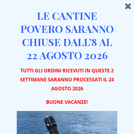
LE CANTINE
POVERO SARANNO
CHIUSE DALL’8 AL
Home
Magnum (1,5 lt)
Prima Mossa Piemonte Barbera DOC Frizzante 2024
22 AGOSTO 2026
Magnum
TUTTI GLI ORDINI RICEVUTI IN QUESTE 2
SETTIMANE SARANNO PROCESSATI IL 24
AGOSTO 2026
BUONE VACA
NZE!