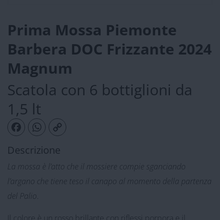
Prima Mossa Piemonte
Barbera DOC Frizzante 2024
Magnum
Scatola con 6 bottiglioni da
1,5 lt
Facebook
WhatsApp
Copy Link
Descrizione
La mossa è l’atto che il mossiere compie sganciando
l’argano che tiene teso il canapo al momento della partenza
del Palio
.
Il colore è un rosso brillante con riflessi porpora e il