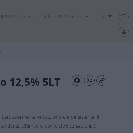
IT
IN CANTINA
NEWS
CONTATTI
T
so 12,5% 5LT
Facebook
WhatsApp
Copy Link
i
è particolarmente vinoso, ampio e persistente. Il
 tendenza all’amabile con le altre sensazioni, è