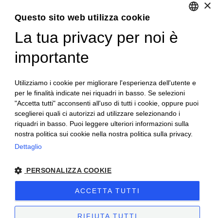
×
Questo sito web utilizza cookie
La tua privacy per noi è
ENGLISH
ITALIAN
importante
Accedi
Utilizziamo i cookie per migliorare l'esperienza dell'utente e
per le finalità indicate nei riquadri in basso. Se selezioni
"Accetta tutti" acconsenti all'uso di tutti i cookie, oppure puoi
sceglierei quali ci autorizzi ad utilizzare selezionando i
riquadri in basso. Puoi leggere ulteriori informazioni sulla
nostra politica sui cookie nella nostra politica sulla privacy.
Dettaglio
Campagna finanziata ai sensi del reg. UE n. 1308/2013
PERSONALIZZA COOKIE
Campaign financed according to EU regulation no. 1308/2013
ACCETTA TUTTI
Cantine Povero 2025.
Sitemap
–
Terms of Sale
–
Privacy
–
Cookie policy
–
VAT number 00171840051
RIFIUTA TUTTI