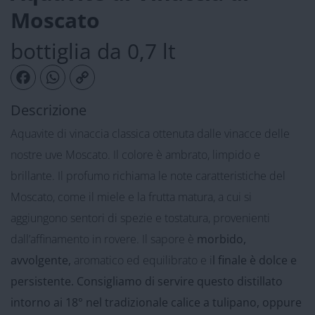
Moscato
bottiglia da 0,7 lt
Facebook
WhatsApp
Copy Link
Descrizione
Aquavite di vinaccia classica ottenuta dalle vinacce delle
nostre uve Moscato. Il colore è ambrato, limpido e
brillante. Il profumo richiama le note caratteristiche del
Moscato, come il miele e la frutta matura, a cui si
aggiungono sentori di spezie e tostatura, provenienti
dall’affinamento in rovere. Il sapore è
morbido,
avvolgente,
aromatico ed equilibrato e i
l finale è dolce e
persistente. Consigliamo di servire questo distillato
intorno ai 18° nel tradizionale calice a tulipano, oppure