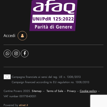
Accedi
Campagna finanziata ai sensi del reg. UE n. 1308/2013
Campaign financed according to EU regulation no. 1308/2013
Cantine Povero 2025.
Sitemap
–
Terms of Sale
–
Privacy
–
Cookie policy
–
VAT number 00171840051
Powered by
etinet.it