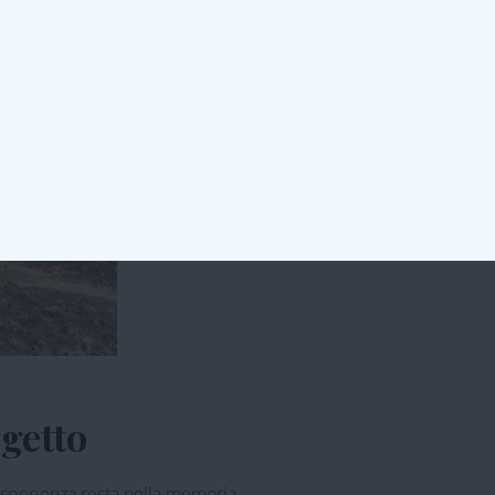
 vivere tra vigneti, cantina, tradizione familiare e sapori del
ggetto
esperienza resta nella memoria.