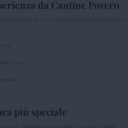
sperienza da Cantine Povero
re del Piemonte, in una cantina storica legata alla tradizione vit
 vino.
odotti locali.
 degustati.
ra più speciale
 voucher degustazione una bottiglia di vino della cantina.