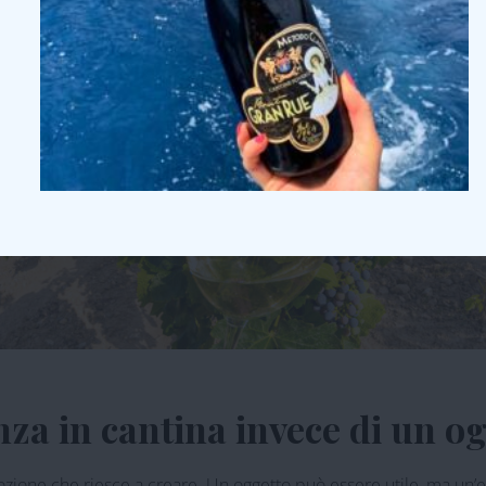
o più di un semplice assaggio di vini piemontesi. È un momento da
za in cantina invece di un o
mozione che riesce a creare. Un oggetto può essere utile, ma un’