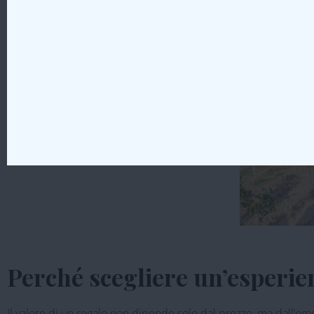
Regalare un’esperienza da Cantine Povero significa offrire molt
territorio, nel cuore delle colline tra Roero e Monferrato.
Perché scegliere un’esperien
Il valore di un regalo non dipende solo dal prezzo, ma dall’e