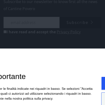
Subscribe to our newsletter to know first all the news
of Cantine Povero
Subscribe
I have read and accept the
Privacy Policy
portante
r le finalità indicate nei riquadri in basso. Se selezioni "Accetta
i quali ci autorizzi ad utilizzare selezionando i riquadri in basso.
ie nella nostra politica sulla privacy.