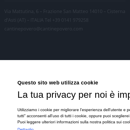
Via Mattutina, 6 – Frazione San Matteo 14010 – Cisterna
d’Asti (AT) – ITALIA
Tel +39 0141 979258
cantinepovero@cantinepovero.com
Questo sito web utilizza cookie
La tua privacy per noi è im
Utilizziamo i cookie per migliorare l'esperienza dell'utente e pe
tutti" acconsenti all'uso di tutti i cookie, oppure puoi scegliere
Puoi leggere ulteriori informazioni sulla nostra politica sui cook
Dettaglio