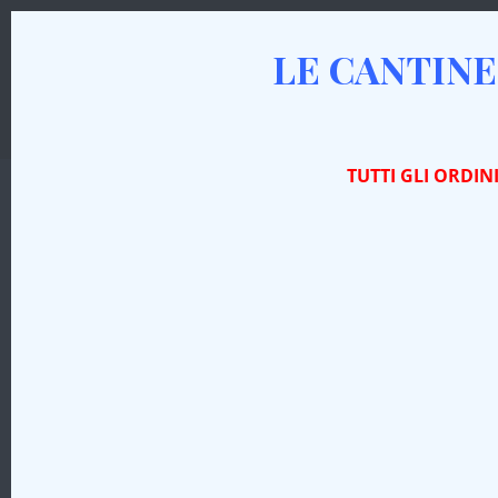
LE CANTINE
AZIENDA
I VINI
PRODOTTI TIPICI
TUTTI GLI ORDIN