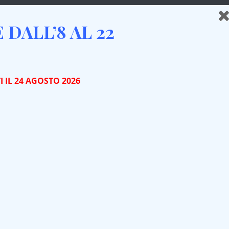
DALL’8 AL 22
IT
IN CANTINA
NEWS
CONTATTI
 IL 24 AGOSTO 2026
INE POVERO ALLA DEGUSTAZIONE
S VINI