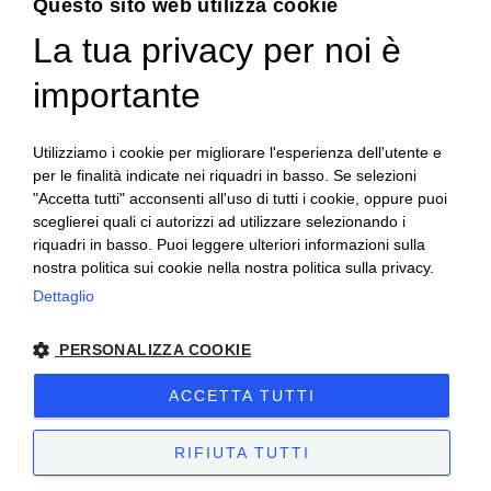
Questo sito web utilizza cookie
La tua privacy per noi è
ENGLISH
ITALIAN
importante
Accedi
Utilizziamo i cookie per migliorare l'esperienza dell'utente e
per le finalità indicate nei riquadri in basso. Se selezioni
"Accetta tutti" acconsenti all'uso di tutti i cookie, oppure puoi
sceglierei quali ci autorizzi ad utilizzare selezionando i
riquadri in basso. Puoi leggere ulteriori informazioni sulla
nostra politica sui cookie nella nostra politica sulla privacy.
Dettaglio
Campagna finanziata ai sensi del reg. UE n. 1308/2013
PERSONALIZZA COOKIE
Campaign financed according to EU regulation no. 1308/2013
ACCETTA TUTTI
Cantine Povero 2025.
Sitemap
–
Terms of Sale
–
Privacy
–
Cookie policy
–
VAT number 00171840051
RIFIUTA TUTTI
Powered by
etinet.it