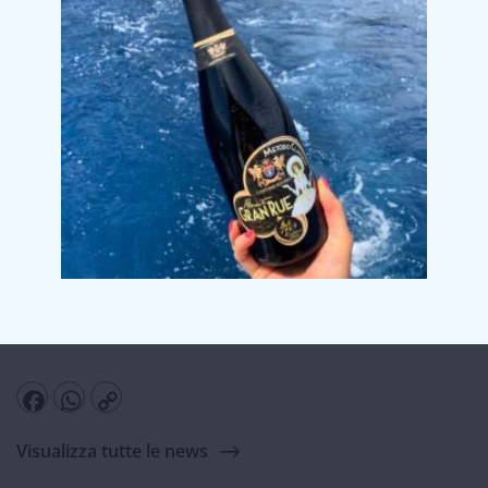
Aprile 5, 2024
CI VEDIAMO AL VINITALY
Ci vediamo al Vinitaly
Vi aspettiamo al nostro stand per un saluto o un brindisi:
HALL 10 Q2
Facebook
WhatsApp
Copy
Visualizza tutte le news
Link