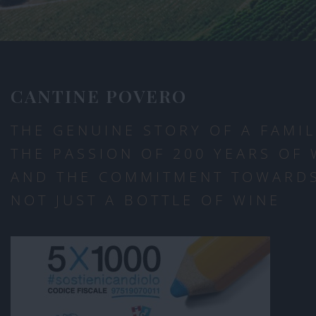
CANTINE POVERO
THE GENUINE STORY OF A FAMIL
THE PASSION OF 200 YEARS OF
AND THE COMMITMENT TOWARDS
NOT JUST A BOTTLE OF WINE