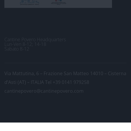
Cantine Povero Headquarters
Lun-Ven 8-12; 14-18
Sabato 8-12
Via Mattutina, 6 – Frazione San Matteo 14010 – Cisterna
d’Asti (AT) – ITALIA
Tel +39 0141 979258
cantinepovero@cantinepovero.com