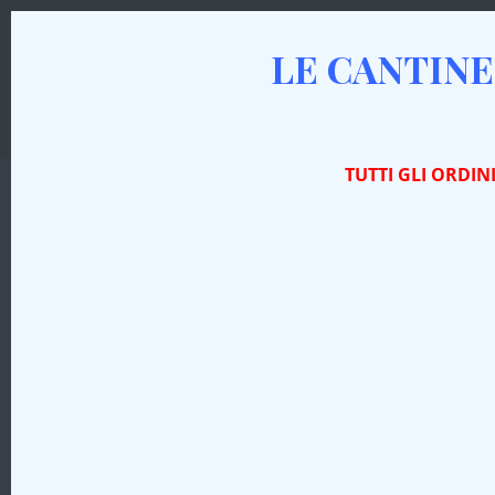
LE CANTINE
AZIENDA
I VINI
PRODOTTI TIPICI
TUTTI GLI ORDIN