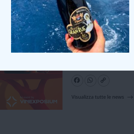
Sarà un’occasione unica per sco
brindare insieme alla passione
Prenota un appuntamen
Scrivici in privato o inviaci un
incontro e approfondire le op
Ti aspettiamo a Parigi!
Facebook
WhatsApp
Copy
Link
Visualizza tutte le news