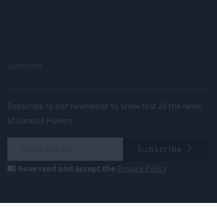
Subscribe
Subscribe to our newsletter to know first all the news
of Cantine Povero
Subscribe
I have read and accept the
Privacy Policy